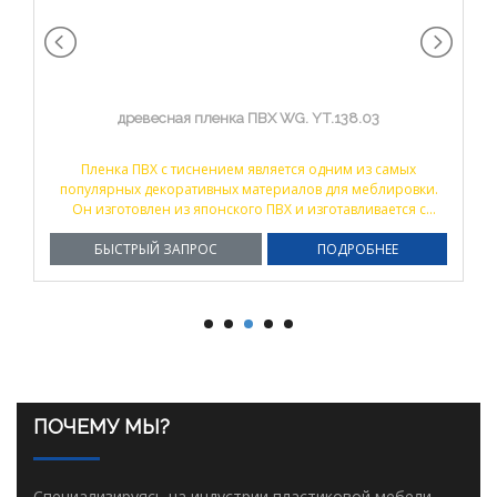
древесная пленка ПВХ WG. YT.138.03
Пленка ПВХ с тиснением является одним из самых
популярных декоративных материалов для меблировки.
Он изготовлен из японского ПВХ и изготавливается с
помощью многих сложных процессов, таких как
БЫСТРЫЙ ЗАПРОС
каландрирование, печать, ламинирование и
ПОДРОБНЕЕ
подкатывание.
ПОЧЕМУ МЫ?
Специализируясь на индустрии пластиковой мебели,