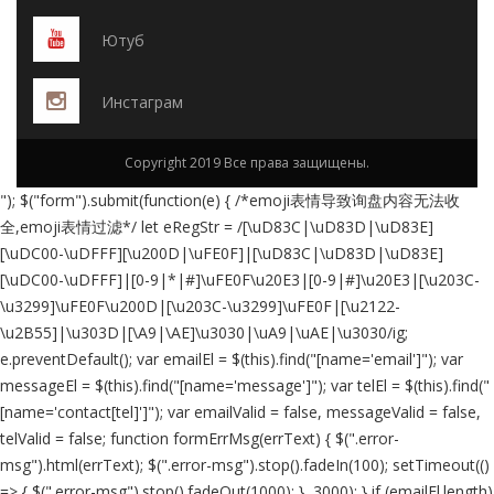
Ютуб
Инстаграм
Copyright 2019 Все права защищены.
"); $("form").submit(function(e) { /*emoji表情导致询盘内容无法收
全,emoji表情过滤*/ let eRegStr = /[\uD83C|\uD83D|\uD83E]
[\uDC00-\uDFFF][\u200D|\uFE0F]|[\uD83C|\uD83D|\uD83E]
[\uDC00-\uDFFF]|[0-9|*|#]\uFE0F\u20E3|[0-9|#]\u20E3|[\u203C-
\u3299]\uFE0F\u200D|[\u203C-\u3299]\uFE0F|[\u2122-
\u2B55]|\u303D|[\A9|\AE]\u3030|\uA9|\uAE|\u3030/ig;
e.preventDefault(); var emailEl = $(this).find("[name='email']"); var
messageEl = $(this).find("[name='message']"); var telEl = $(this).find("
[name='contact[tel]']"); var emailValid = false, messageValid = false,
telValid = false; function formErrMsg(errText) { $(".error-
msg").html(errText); $(".error-msg").stop().fadeIn(100); setTimeout(()
=> { $(".error-msg").stop().fadeOut(1000); }, 3000); } if (emailEl.length)