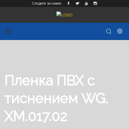
Следите за нами:
Пленка ПВХ с
тиснением WG.
ХМ.017.02