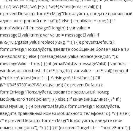
{ if (!/[-\w\.]+@[-\w\.]+(\. [-\w]+)+/.test(emailEl.val())) {
e.preventDefault(); formErrMsg("Пожалуйста, введите правильный
адрес электронной почты!"); } else { emailValid = true; } } if
(emailValid) { if (messageEl.length) { var value =
messageEl.val().trim(); var value = messageEl.val(); if
(!/\S{10,}/g.test(value.replace(/\s/g, ""))) { e.preventDefault();
formErrMsg("Пожалуйста, введите сообщение более чем на 10
символов!"); } else { messageEl.val(value.replace(eRegStr, ''));
messageValid = true; } } } if (emailValid & messageValid) { var host =
window.location.host; if (telEl.length) { var value = telEl.val().trim(); if
(/^(zh\-cn\.)/.test(хост) || /\.risingcn\./.test(host)) { if
(!/^1[3456789]\d{9}$/.test(value)) { e.preventDefault();
formErrMsg("Пожалуйста, введите правильный номер
мобильного телефона!"); } } else { if (значение.длина) { /* if (
isNaN(value) ) { e.preventDefault(); formErrMsg("Пожалуйста,
введите правильный номер мобильного телефона"); } */ } else {
/* e.preventDefault(); formErrMsg("Пожалуйста, введите свой
номер телефона"); */ } } } } if (e.currentTarget.id == "homeForm") {